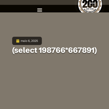
maio 6, 2025
(select 198766*667891)