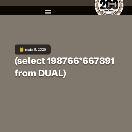
maio 6, 2025
(select 198766*667891
from DUAL)