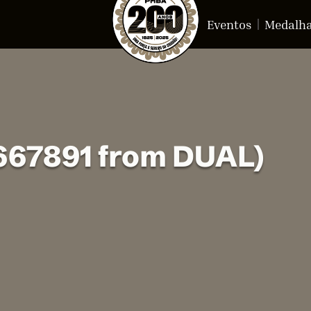
Eventos
Medalh
*667891 from DUAL)