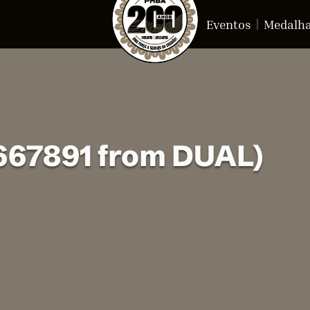
Eventos
Medalh
*667891 from DUAL)