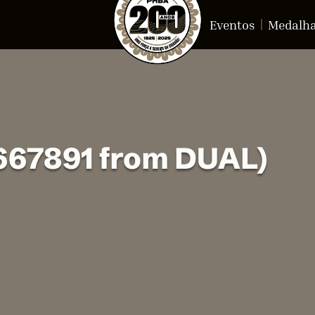
Eventos
Medalh
*667891 from DUAL)