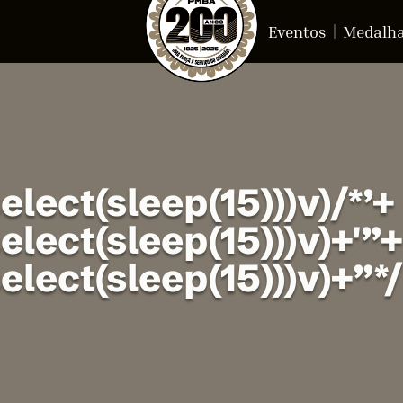
Eventos
Medalh
elect(sleep(15)))v)/*’+
elect(sleep(15)))v)+'”
elect(sleep(15)))v)+”*/