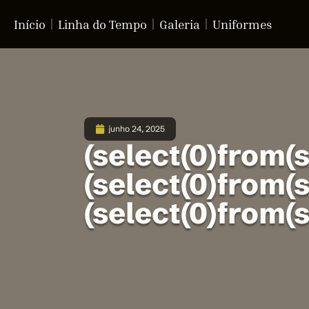
Início
Linha do Tempo
Galeria
Uniformes
junho 24, 2025
(select(0)from(s
(select(0)from(s
(select(0)from(s