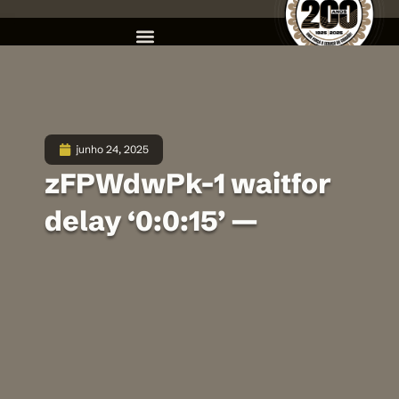
junho 24, 2025
zFPWdwPk-1 waitfor
delay ‘0:0:15’ —