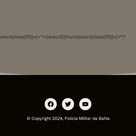
elect(sleep(15)))v)+'”+(select(0)from(select(sleep(15)))v)+”*/
© Copyright 2024, Polícia Militar da Bahia