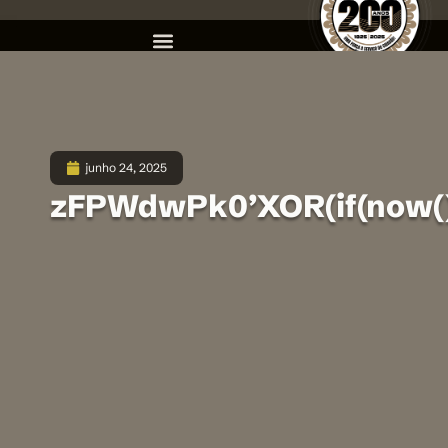
junho 24, 2025
zFPWdwPk0’XOR(if(now()=