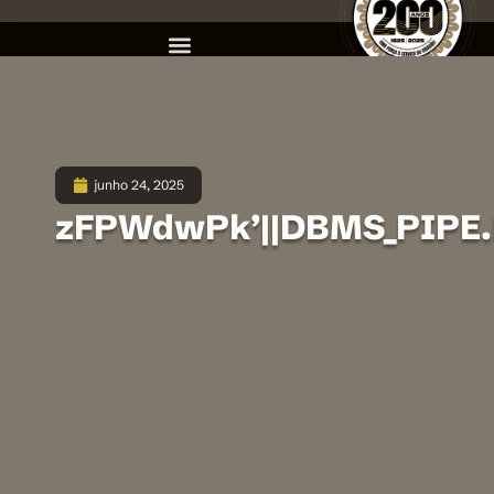
junho 24, 2025
zFPWdwPk’||DBMS_PIPE.R