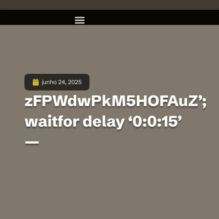
junho 24, 2025
zFPWdwPkM5HOFAuZ’;
waitfor delay ‘0:0:15’
—