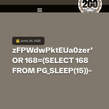
junho 24, 2025
zFPWdwPktEUa0zer’
OR 168=(SELECT 168
FROM PG_SLEEP(15))–