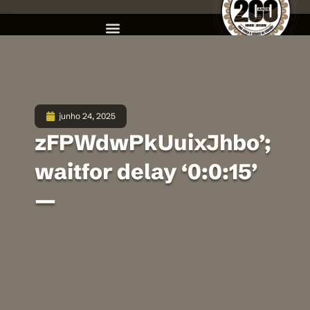
junho 24, 2025
zFPWdwPkUuixJhbo’;
waitfor delay ‘0:0:15’
—