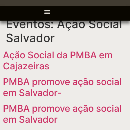
Eventos:
Ação Social
Salvador
Ação Social da PMBA em
Cajazeiras
PMBA promove ação social
em Salvador-
PMBA promove ação social
em Salvador