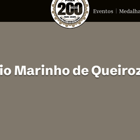
Eventos
Medalh
io Marinho de Queiro