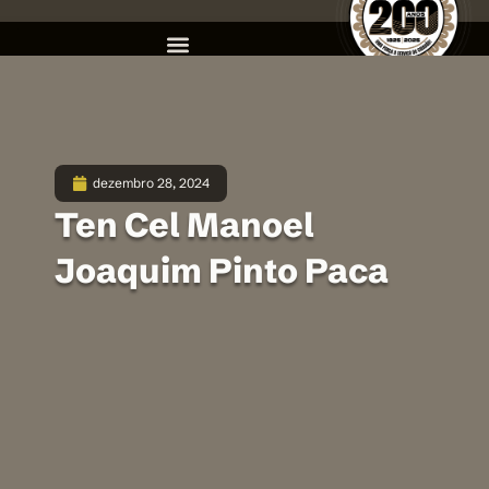
dezembro 28, 2024
Ten Cel Manoel
Joaquim Pinto Paca