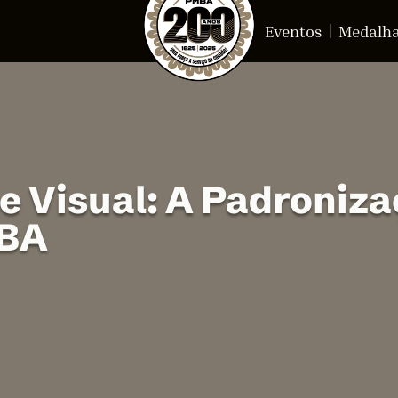
Eventos
Medalh
e Visual: A Padroniza
MBA