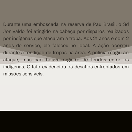
Durante uma emboscada na reserva de Pau Brasil, o Sd
Jonivaldo foi atingido na cabeça por disparos realizados
por indígenas que atacaram a tropa. Aos 21 anos e com 2
anos de serviço, ele faleceu no local. A ação ocorreu
durante a rendição de tropas na área. A polícia reagiu ao
ataque, mas não houve registro de feridos entre os
indígenas. O fato evidenciou os desafios enfrentados em
missões sensíveis.