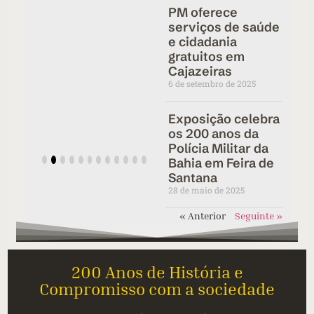
Seu
PM oferece
Bicentenário
serviços de saúde
e cidadania
gratuitos em
Cajazeiras
6 de setembro de 2025
Exposição celebra
os 200 anos da
Polícia Militar da
Bahia em Feira de
Santana
28 de maio de 2025
« Anterior
Seguinte »
200 Anos de História e
Compromisso com a sociedade​