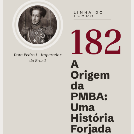
LINHA DO
TEMPO
182
Dom Pedro I - Imperador
A
do Brasil
Origem
da
PMBA:
Uma
História
Forjada
Pri
orga