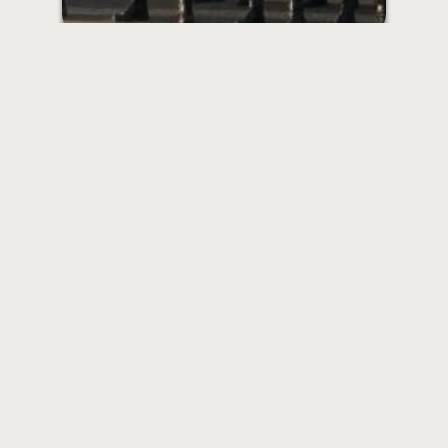
A Polícia Militar celebrou nesta segunda-feira (03/02) 200
anos de fundação e de atuação com uma solenidade
cívico-militar na Vila Policial Militar do Bonfim, em
Salvador. A programação do bicentenário da PMBA
envolveu rituais militares, desfile cívico (incluindo
uniformes antigos e viaturas históricas dos anos 70 e 80,
que depois ficarão em exposição), e a condecoração da
Medalha Comemorativa dos 200 anos da PMBA, que
foi concedida a 418 autoridades, oficiais e praças da
corporação.