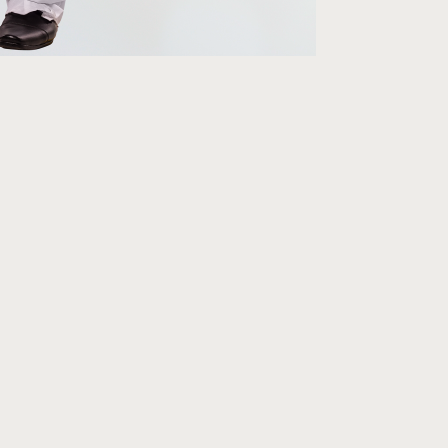
AMENTO
NTE DA
AHIA
1830 E 1859
DE CADA ESTADO
PRÓPRIO UNIFORME.